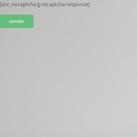
[anr_nocaptcha g-recaptcha-response]