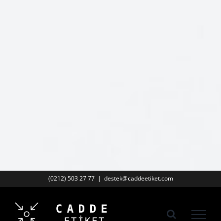
(0212) 503 27 77
|
destek@caddeetiket.com